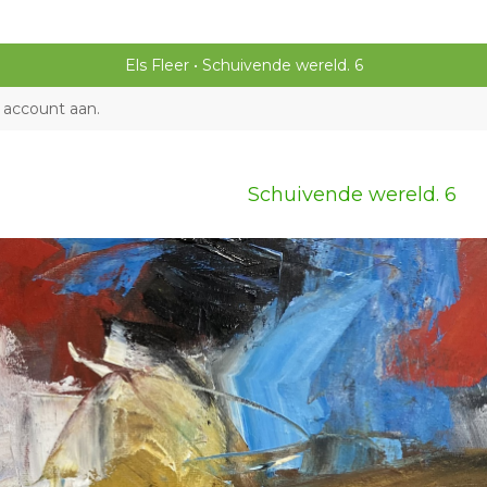
Els Fleer
Schuivende wereld. 6
 account aan
.
Schuivende wereld. 6