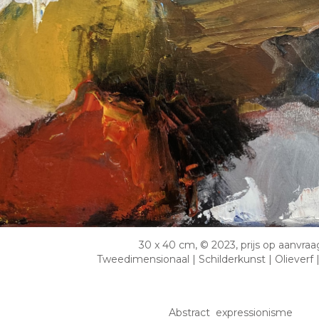
30 x 40 cm, © 2023, prijs op aanvraa
Tweedimensionaal | Schilderkunst | Olieverf
Abstract expressionisme