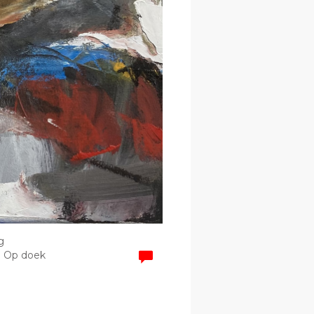
g
 | Op doek